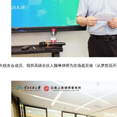
大校友会成员、我所高级合伙人魏琳律师为在场嘉宾做《从梦想花开