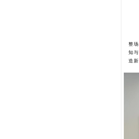
整场
知与
造新