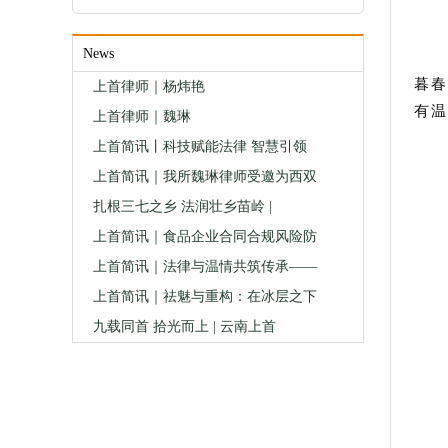
News
暮春
上首律师｜杨炜艳
有温
上首律师｜魏琳
上首简讯丨科技赋能法律 智慧引领
上首简讯｜我所魏琳律师受邀为西双
扎根三七之乡 法润壮乡苗岭 |
上首简讯｜食品企业合同合规风险防
上首简讯｜法律与温情共筑传承——
上首简讯｜祛魅与重构：在冰层之下
九载同首 拾光而上 | 云南上首