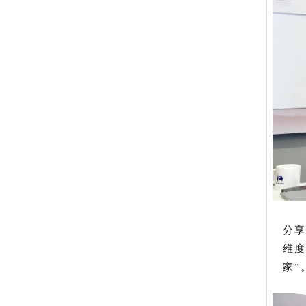
分享
维度
家”